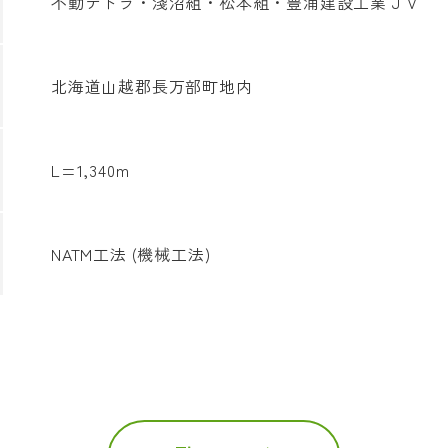
不動テトラ・淺沼組・松本組・豊浦建設工業ＪＶ
北海道山越郡長万部町地内
L=1,340m
NATM工法 (機械工法)