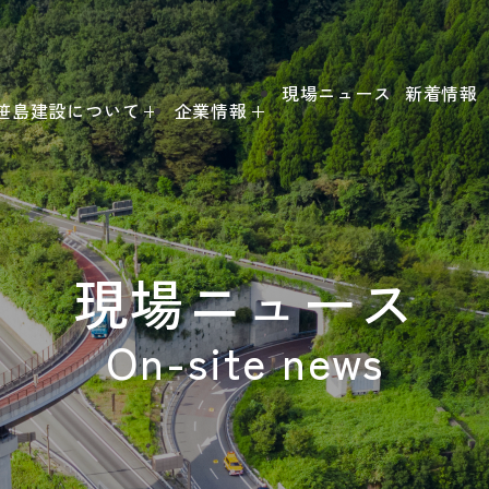
現場ニュース
新着情報
笹島建設について
企業情報
笹島建設の強み
事業内容
技術力紹介
代表挨拶
現場ニュース
施工実績
会社概要
On-site news
沿革
事業所一覧